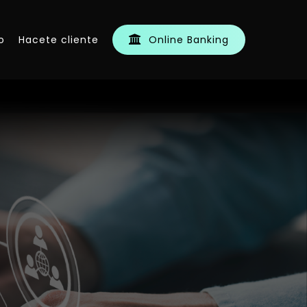
o
Hacete cliente
O
n
l
i
n
e
B
a
n
k
i
n
g