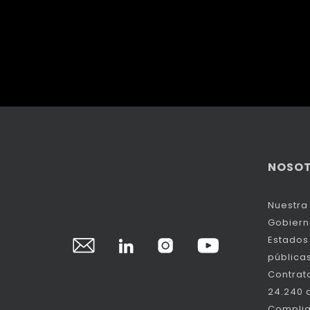
NOSO
Nuestra 
Gobiern
Estados 
pública
Contrat
24.240 
Compli