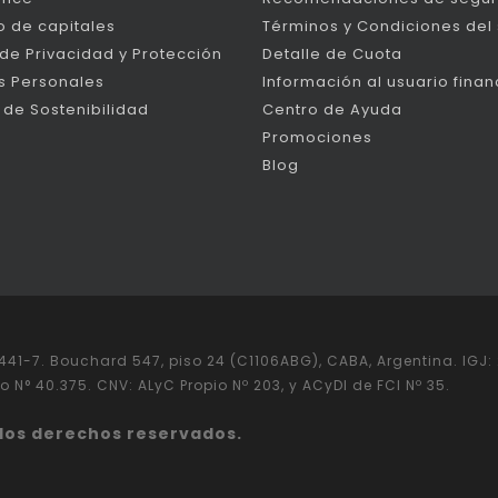
 de capitales
Términos y Condiciones del s
 de Privacidad y Protección
Detalle de Cuota
s Personales
Información al usuario finan
 de Sostenibilidad
Centro de Ayuda
Promociones
Blog
41-7. Bouchard 547, piso 24 (C1106ABG), CABA, Argentina. IGJ: 23
ro N° 40.375. CNV: ALyC Propio Nº 203, y ACyDI de FCI Nº 35.
los derechos reservados.