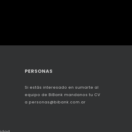
PERSONAS
Si estás interesado en sumarte al
equipo de BiBank mandanos tu CV
a
personas@bibank.com.ar
idad