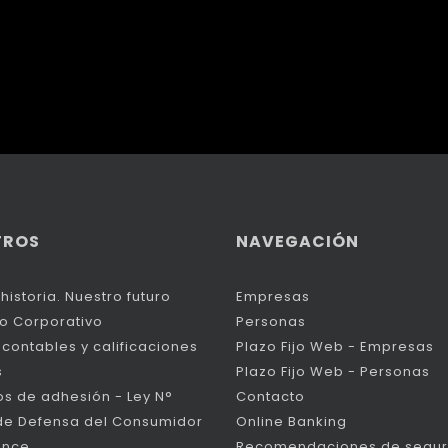
TROS
NAVEGACIÓN
historia. Nuestro futuro
Empresas
o Corporativo
Personas
contables y calificaciones
Plazo Fijo Web - Empresas
s
Plazo Fijo Web - Personas
os de adhesión - Ley N°
Contacto
de Defensa del Consumidor
Online Banking
ance
Recomendaciones de segur