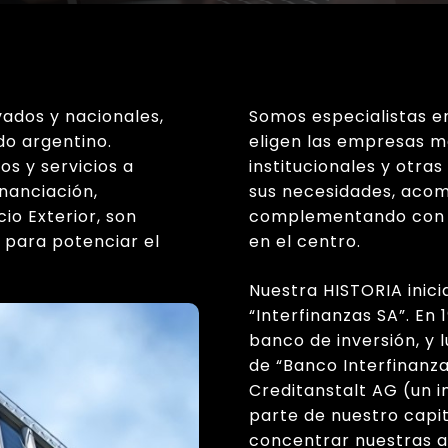
vados y nacionales,
Somos especialistas en
do argentino.
eligen las empresas m
s y servicios a
institucionales y otra
nanciación,
sus necesidades, aco
o Exterior, son
complementando con el
 para potenciar el
en el centro.
Nuestra HISTORIA inici
“Interfinanzas SA”. En
banco de inversión, y
de “Banco Interfinanza
Creditanstalt AG (un 
parte de nuestro capi
concentrar nuestras a