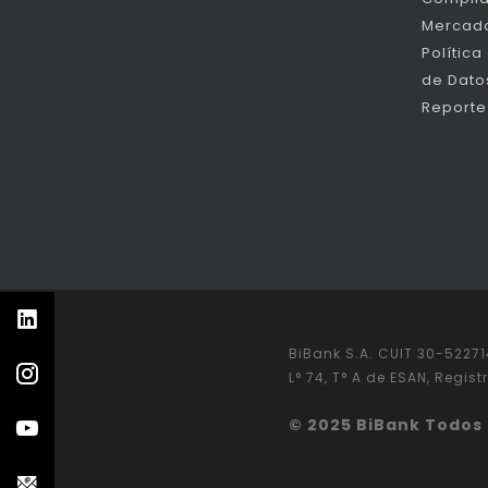
Mercado
Política
de Dato
Reporte
BiBank S.A. CUIT 30-522714
L° 74, T° A de ESAN, Regist
© 2025 BiBank Todos 