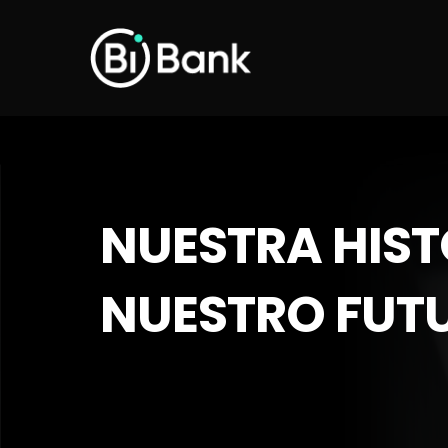
Skip
to
main
content
NUESTRA HIST
NUESTRO FUT