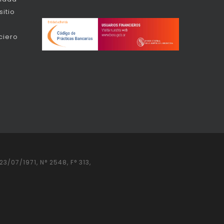
itio
ciero
/07/1971, N° 2548, F° 313,