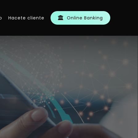
o
Hacete cliente
O
n
l
i
n
e
B
a
n
k
i
n
g