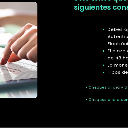
siguientes con
Debes o
Autenti
Electrón
El plazo
de 48 ho
La mone
Tipos de
• Cheques al día y d
• Cheques a la orden