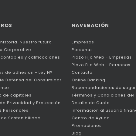
TROS
NAVEGACIÓN
historia. Nuestro futuro
Empresas
o Corporativo
Personas
contables y calificaciones
Plazo Fijo Web - Empresas
s
Plazo Fijo Web - Personas
os de adhesión - Ley N°
Contacto
de Defensa del Consumidor
Online Banking
ance
Recomendaciones de segur
 de capitales
Términos y Condiciones del s
 de Privacidad y Protección
Detalle de Cuota
s Personales
Información al usuario finan
 de Sostenibilidad
Centro de Ayuda
Promociones
Blog