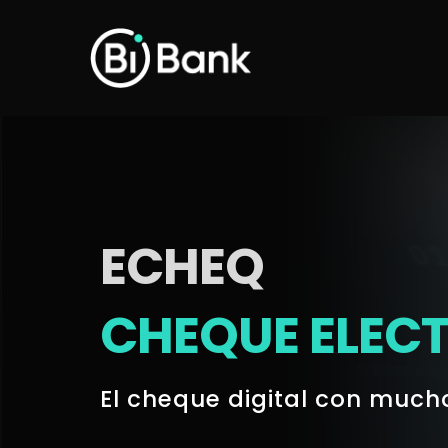
Skip
to
main
content
ECHEQ
CHEQUE ELEC
El cheque digital con mucho