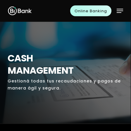
Skip
Men
to
Online Banking
main
content
CASH
MANAGEMENT
Gestioná todas tus recaudaciones y pagos de
manera ágil y segura.